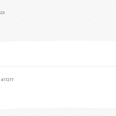
823
0 417277