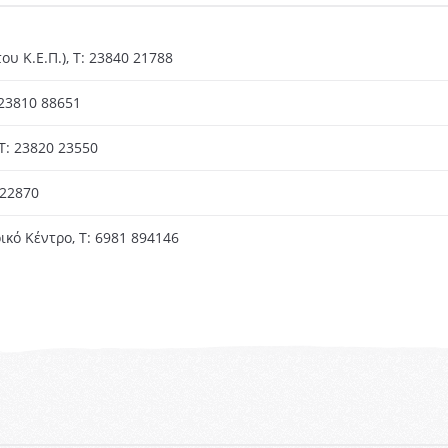
υ Κ.Ε.Π.), Τ: 23840 21788
 23810
88651
T: 23820 23550
 22870
κό Κέντρο, Τ: 6981 894146