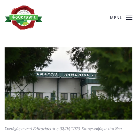
MENU
Συντάχθηκε από
Editorials
στις
02/04/2020
. Καταχωρήθηκε στο
Νέα
.