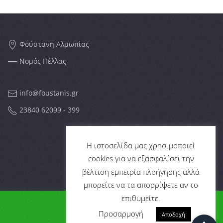
Φούστανη Αλμωπίας
Νομός Πέλλας
info@foustanis.gr
23840 62099 - 399
FOLLOW US
Η ιστοσελίδα μας χρησιμοποιεί
cookies για να εξασφαλίσει την
βέλτιση εμπειρία πλοήγησης αλλά
μπορείτε να τα απορρίψετε αν το
επιθυμείτε.
Copyright ©
| Foustanis.gr
Προσαρμογή
Αποδοχή
Made by
anise
with love