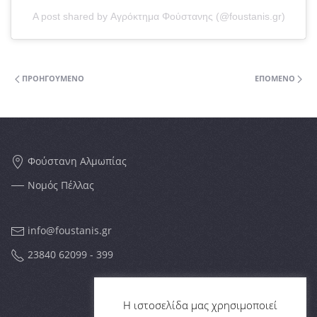
A post shared by Αγρόκτημα Φούστανης (@foustanis.gr)
ΠΡΟΗΓΟΎΜΕΝΟ
ΕΠΌΜΕΝΟ
Φούστανη Αλμωπίας
Νομός Πέλλας
info@foustanis.gr
23840 62099 - 399
FOLLOW US
Η ιστοσελίδα μας χρησιμοποιεί